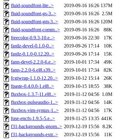
fluid-soundfont-lite..>
2019-09-16 16:26
137M
fluid-soundfont-gs-3..>
2019-09-16 16:26
2.5M
fluid-soundfont-gm-3..>
2019-09-16 16:26
120M
fluid-soundfont-comm..>
2019-09-16 16:26
88K
freecolor-0.9.3-10.e..>
2019-09-16 22:30
17K
fastlz-devel-0.1.0-0..>
2019-09-26 17:14
10K
fastlz-0.1.0-0.12.20..>
2019-09-26 17:14
15K
fann-devel-2.2.0-6.e..>
2019-10-01 17:34
49K
fann-2.2.0-6.el8.s39..>
2019-10-01 17:34
82K
fcgiwrap-1.1.0-12.20..>
2019-10-12 15:14
26K
fpaste-0.4.0.0-1.el8..>
2019-10-15 18:55
38K
fluxbox-1.3.7-11.el8..>
2019-11-12 04:56
1.0M
fluxbox-pulseaudio-1..>
2019-11-12 04:56
14K
fluxbox-vim-syntax-1..>
2019-11-12 04:56
17K
fuse-encfs-1.9.5-5.e..>
2019-11-25 13:35
441K
f31-backgrounds-gnom..>
2019-12-19 15:56
8.2K
f31-backgrounds-extr..>
2019-12-19 15:56
11K