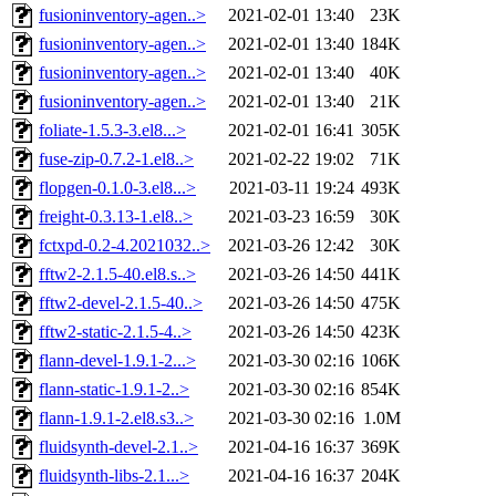
fusioninventory-agen..>
2021-02-01 13:40
23K
fusioninventory-agen..>
2021-02-01 13:40
184K
fusioninventory-agen..>
2021-02-01 13:40
40K
fusioninventory-agen..>
2021-02-01 13:40
21K
foliate-1.5.3-3.el8...>
2021-02-01 16:41
305K
fuse-zip-0.7.2-1.el8..>
2021-02-22 19:02
71K
flopgen-0.1.0-3.el8...>
2021-03-11 19:24
493K
freight-0.3.13-1.el8..>
2021-03-23 16:59
30K
fctxpd-0.2-4.2021032..>
2021-03-26 12:42
30K
fftw2-2.1.5-40.el8.s..>
2021-03-26 14:50
441K
fftw2-devel-2.1.5-40..>
2021-03-26 14:50
475K
fftw2-static-2.1.5-4..>
2021-03-26 14:50
423K
flann-devel-1.9.1-2...>
2021-03-30 02:16
106K
flann-static-1.9.1-2..>
2021-03-30 02:16
854K
flann-1.9.1-2.el8.s3..>
2021-03-30 02:16
1.0M
fluidsynth-devel-2.1..>
2021-04-16 16:37
369K
fluidsynth-libs-2.1...>
2021-04-16 16:37
204K