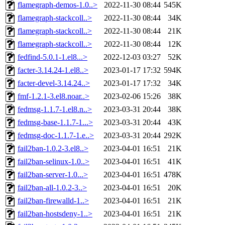
flamegraph-demos-1.0..>
2022-11-30 08:44
545K
flamegraph-stackcoll..>
2022-11-30 08:44
34K
flamegraph-stackcoll..>
2022-11-30 08:44
21K
flamegraph-stackcoll..>
2022-11-30 08:44
12K
fedfind-5.0.1-1.el8...>
2022-12-03 03:27
52K
facter-3.14.24-1.el8..>
2023-01-17 17:32
594K
facter-devel-3.14.24..>
2023-01-17 17:32
34K
fmf-1.2.1-3.el8.noar..>
2023-02-06 15:26
38K
fedmsg-1.1.7-1.el8.n..>
2023-03-31 20:44
38K
fedmsg-base-1.1.7-1...>
2023-03-31 20:44
43K
fedmsg-doc-1.1.7-1.e..>
2023-03-31 20:44
292K
fail2ban-1.0.2-3.el8..>
2023-04-01 16:51
21K
fail2ban-selinux-1.0..>
2023-04-01 16:51
41K
fail2ban-server-1.0...>
2023-04-01 16:51
478K
fail2ban-all-1.0.2-3..>
2023-04-01 16:51
20K
fail2ban-firewalld-1..>
2023-04-01 16:51
21K
fail2ban-hostsdeny-1..>
2023-04-01 16:51
21K