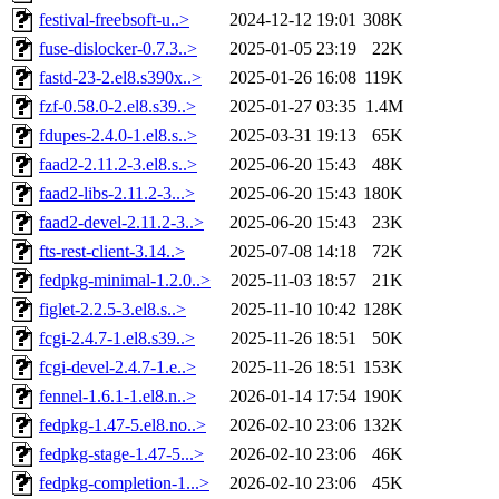
festival-freebsoft-u..>
2024-12-12 19:01
308K
fuse-dislocker-0.7.3..>
2025-01-05 23:19
22K
fastd-23-2.el8.s390x..>
2025-01-26 16:08
119K
fzf-0.58.0-2.el8.s39..>
2025-01-27 03:35
1.4M
fdupes-2.4.0-1.el8.s..>
2025-03-31 19:13
65K
faad2-2.11.2-3.el8.s..>
2025-06-20 15:43
48K
faad2-libs-2.11.2-3...>
2025-06-20 15:43
180K
faad2-devel-2.11.2-3..>
2025-06-20 15:43
23K
fts-rest-client-3.14..>
2025-07-08 14:18
72K
fedpkg-minimal-1.2.0..>
2025-11-03 18:57
21K
figlet-2.2.5-3.el8.s..>
2025-11-10 10:42
128K
fcgi-2.4.7-1.el8.s39..>
2025-11-26 18:51
50K
fcgi-devel-2.4.7-1.e..>
2025-11-26 18:51
153K
fennel-1.6.1-1.el8.n..>
2026-01-14 17:54
190K
fedpkg-1.47-5.el8.no..>
2026-02-10 23:06
132K
fedpkg-stage-1.47-5...>
2026-02-10 23:06
46K
fedpkg-completion-1...>
2026-02-10 23:06
45K