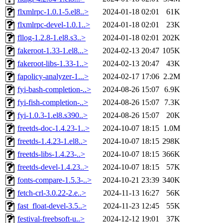
flxmlrpc-1.0.1-5.el8..>
2024-01-18 02:01
61K
flxmlrpc-devel-1.0.1..>
2024-01-18 02:01
23K
fllog-1.2.8-1.el8.s3..>
2024-01-18 02:01
202K
fakeroot-1.33-1.el8...>
2024-02-13 20:47
105K
fakeroot-libs-1.33-1..>
2024-02-13 20:47
43K
fapolicy-analyzer-1...>
2024-02-17 17:06
2.2M
fyi-bash-completion-..>
2024-08-26 15:07
6.9K
fyi-fish-completion-..>
2024-08-26 15:07
7.3K
fyi-1.0.3-1.el8.s390..>
2024-08-26 15:07
20K
freetds-doc-1.4.23-1..>
2024-10-07 18:15
1.0M
freetds-1.4.23-1.el8..>
2024-10-07 18:15
298K
freetds-libs-1.4.23-..>
2024-10-07 18:15
366K
freetds-devel-1.4.23..>
2024-10-07 18:15
57K
fonts-compare-1.5.3-..>
2024-10-21 23:39
340K
fetch-crl-3.0.22-2.e..>
2024-11-13 16:27
56K
fast_float-devel-3.5..>
2024-11-23 12:45
55K
festival-freebsoft-u..>
2024-12-12 19:01
37K