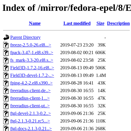
Index of /mirror/fedora-epel/8/
Name
Last modified
Size
Description
Parent Directory
-
freeze-2.5.0-26.el8...>
2019-07-23 23:20
39K
fpack-3.47-1.el8.s39..>
2019-08-02 00:21
606K
fs_mark-3.3-20.el8.s..>
2019-08-02 23:58
25K
Field3D-1.7.2-16.el8..>
2019-08-13 09:49
506K
Field3D-devel-1.7.2-..>
2019-08-13 09:49
1.4M
fping-4.2-2.el8.s390..>
2019-08-28 16:41
43K
freeradius-client-de..>
2019-08-30 16:55
14K
freeradius-client-1...>
2019-08-30 16:55
47K
freeradius-client-ut..>
2019-08-30 16:55
32K
ftgl-devel-2.1.3-0.2..>
2019-09-06 21:36
25K
ftgl-2.1.3-0.21.rc5...>
2019-09-06 21:36
110K
ftgl-docs-2.1.3-0.21..>
2019-09-06 21:36
268K