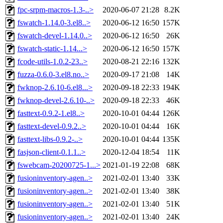
fpc-srpm-macros-1.3-..>
2020-06-07 21:28
8.2K
fswatch-1.14.0-3.el8..>
2020-06-12 16:50
157K
fswatch-devel-1.14.0..>
2020-06-12 16:50
26K
fswatch-static-1.14...>
2020-06-12 16:50
157K
fcode-utils-1.0.2-23..>
2020-08-21 22:16
132K
fuzza-0.6.0-3.el8.no..>
2020-09-17 21:08
14K
fwknop-2.6.10-6.el8...>
2020-09-18 22:33
194K
fwknop-devel-2.6.10-..>
2020-09-18 22:33
46K
fasttext-0.9.2-1.el8..>
2020-10-01 04:44
126K
fasttext-devel-0.9.2..>
2020-10-01 04:44
16K
fasttext-libs-0.9.2-..>
2020-10-01 04:44
135K
fasjson-client-0.1.1..>
2020-12-04 18:54
11K
fswebcam-20200725-1...>
2021-01-19 22:08
68K
fusioninventory-agen..>
2021-02-01 13:40
33K
fusioninventory-agen..>
2021-02-01 13:40
38K
fusioninventory-agen..>
2021-02-01 13:40
51K
fusioninventory-agen..>
2021-02-01 13:40
24K