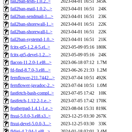
fail2ban-tests-1.0.2..>
2023-04-01 16:51
345K
fail2ban-mail-1.0.2-..>
2023-04-01 16:51
24K
fail2ban-sendmail-1...>
2023-04-01 16:51
23K
fail2ban-shorewall-1..>
2023-04-01 16:51
22K
fail2ban-shorewall-l..>
2023-04-01 16:51
22K
fail2ban-systemd-1.0..>
2023-04-01 16:51
21K
fcitx-qt5-1.2.4-5.el..>
2023-05-09 05:16
180K
fcitx-qt5-devel-1.2...>
2023-05-09 05:16
24K
flacon-11.2.0-1.el8...>
2023-06-18 07:12
1.7M
fd-find-8.7.0-3.el8...>
2023-06-26 21:33
1.2M
fernflower-211.7442...>
2023-07-04 10:51
492K
fernflower-javadoc-2..>
2023-07-04 10:51
1.0M
fastfetch-bash-compl..>
2023-07-05 17:42
10K
fastfetch-1.12.2-1.e..>
2023-07-05 17:42
170K
featherpad-1.4.1-1.e..>
2023-08-04 15:31
819K
ftxui-5.0.0-3.el8.s3..>
2023-12-25 03:30
267K
ftxui-devel-5.0.0-3...>
2023-12-25 03:30
33K
fldigi-4.2.04-1.el8...>
2024-01-18 02:01
3.4M