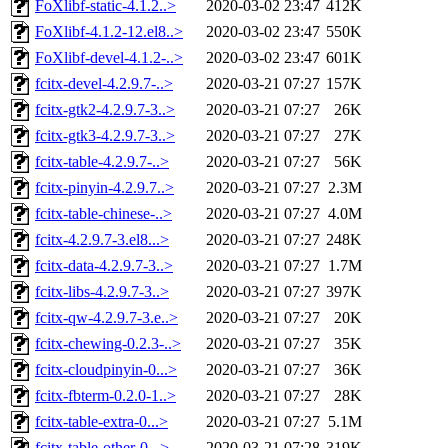
FoXlibf-static-4.1.2..>
2020-03-02 23:47
412K
FoXlibf-4.1.2-12.el8..>
2020-03-02 23:47
550K
FoXlibf-devel-4.1.2-..>
2020-03-02 23:47
601K
fcitx-devel-4.2.9.7-..>
2020-03-21 07:27
157K
fcitx-gtk2-4.2.9.7-3..>
2020-03-21 07:27
26K
fcitx-gtk3-4.2.9.7-3..>
2020-03-21 07:27
27K
fcitx-table-4.2.9.7-..>
2020-03-21 07:27
56K
fcitx-pinyin-4.2.9.7..>
2020-03-21 07:27
2.3M
fcitx-table-chinese-..>
2020-03-21 07:27
4.0M
fcitx-4.2.9.7-3.el8...>
2020-03-21 07:27
248K
fcitx-data-4.2.9.7-3..>
2020-03-21 07:27
1.7M
fcitx-libs-4.2.9.7-3..>
2020-03-21 07:27
397K
fcitx-qw-4.2.9.7-3.e..>
2020-03-21 07:27
20K
fcitx-chewing-0.2.3-..>
2020-03-21 07:27
35K
fcitx-cloudpinyin-0...>
2020-03-21 07:27
36K
fcitx-fbterm-0.2.0-1..>
2020-03-21 07:27
28K
fcitx-table-extra-0...>
2020-03-21 07:27
5.1M
fcitx-table-other-0...>
2020-03-21 07:28
319K