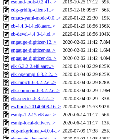
esound-tools-0.2.41-..>
2019-10-25 17:12
59K
edg-gridftp-client-1..>
2019-12-16 09:57
56K
emacs-yaml-mode-0.0...>
2020-01-22 22:30
19K
eb-4.4.3-14.el8.aarc..>
2020-01-29 18:56
156K
eb-devel-4.4.3-14.el..>
2020-01-29 18:56
104K
engauge-digitizer-12..>
2020-02-02 11:42
7.8M
engauge-digitizer-sa..>
2020-02-02 11:42
1.6M
engauge-digitizer-do..>
2020-02-02 11:42
4.0M
elk-6.3.2-2.el8.aarc..>
2020-03-04 02:29
825K
elk-openmpi-6.3.2-2...>
2020-03-04 02:29
825K
elk-mpich-6.3.2-2.el..>
2020-03-04 02:29
828K
elk-common-6.3.2-2.e..>
2020-03-04 02:29
1.9M
elk-species-6.3.2-2...>
2020-03-04 02:29
33K
ewftools-20140608-16..>
2020-05-08 15:53
902K
esmtp-1.2-15.el8.aar..>
2020-06-14 11:17
56K
esmtp-local-delivery..>
2020-06-14 11:17
13K
edg-mkgridmap-4.0.4-..>
2020-07-09 17:38
25K
elements-alexandria-..>
2020-08-02 14:25
428K