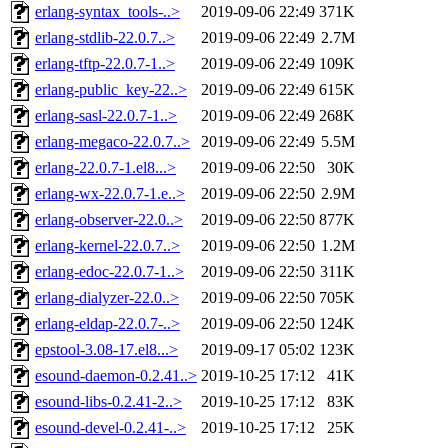
erlang-syntax_tools-..>
2019-09-06 22:49
371K
erlang-stdlib-22.0.7..>
2019-09-06 22:49
2.7M
erlang-tftp-22.0.7-1..>
2019-09-06 22:49
109K
erlang-public_key-22..>
2019-09-06 22:49
615K
erlang-sasl-22.0.7-1..>
2019-09-06 22:49
268K
erlang-megaco-22.0.7..>
2019-09-06 22:49
5.5M
erlang-22.0.7-1.el8...>
2019-09-06 22:50
30K
erlang-wx-22.0.7-1.e..>
2019-09-06 22:50
2.9M
erlang-observer-22.0..>
2019-09-06 22:50
877K
erlang-kernel-22.0.7..>
2019-09-06 22:50
1.2M
erlang-edoc-22.0.7-1..>
2019-09-06 22:50
311K
erlang-dialyzer-22.0..>
2019-09-06 22:50
705K
erlang-eldap-22.0.7-..>
2019-09-06 22:50
124K
epstool-3.08-17.el8...>
2019-09-17 05:02
123K
esound-daemon-0.2.41..>
2019-10-25 17:12
41K
esound-libs-0.2.41-2..>
2019-10-25 17:12
83K
esound-devel-0.2.41-..>
2019-10-25 17:12
25K