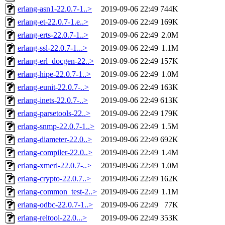
erlang-asn1-22.0.7-1..>
2019-09-06 22:49
744K
erlang-et-22.0.7-1.e..>
2019-09-06 22:49
169K
erlang-erts-22.0.7-1..>
2019-09-06 22:49
2.0M
erlang-ssl-22.0.7-1...>
2019-09-06 22:49
1.1M
erlang-erl_docgen-22..>
2019-09-06 22:49
157K
erlang-hipe-22.0.7-1..>
2019-09-06 22:49
1.0M
erlang-eunit-22.0.7-..>
2019-09-06 22:49
163K
erlang-inets-22.0.7-..>
2019-09-06 22:49
613K
erlang-parsetools-22..>
2019-09-06 22:49
179K
erlang-snmp-22.0.7-1..>
2019-09-06 22:49
1.5M
erlang-diameter-22.0..>
2019-09-06 22:49
692K
erlang-compiler-22.0..>
2019-09-06 22:49
1.4M
erlang-xmerl-22.0.7-..>
2019-09-06 22:49
1.0M
erlang-crypto-22.0.7..>
2019-09-06 22:49
162K
erlang-common_test-2..>
2019-09-06 22:49
1.1M
erlang-odbc-22.0.7-1..>
2019-09-06 22:49
77K
erlang-reltool-22.0...>
2019-09-06 22:49
353K