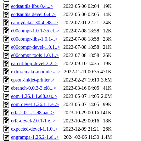
ecdsautils-libs-0.4...>
2022-05-06 02:04
19K
ecdsautils-devel-0.4..>
2022-05-06 02:05
14K
eatmydata-130-4.el8...>
2022-07-01 22:21
24K
e00compr-1.0.1-35.el..>
2022-07-08 18:58
12K
e00compr-libs-1.0.1-..>
2022-07-08 18:58
23K
e00compr-devel-1.0.1..>
2022-07-08 18:58
21K
e00compr-tools-1.0.1..>
2022-07-08 18:58
26K
earcut-hpp-devel-2.2..>
2022-09-10 14:35
19K
extra-cmake-modules-..>
2022-11-11 00:35
471K
epson-inkjet-printer..>
2023-02-27 19:10
3.6M
ebranch-0.0.3-3.el8...>
2023-03-16 04:05
41K
eom-1.26.1-1.el8.aar..>
2023-05-07 14:05
2.0M
eom-devel-1.26.1-1.e..>
2023-05-07 14:05
99K
erfa-2.0.1-1.el8.aar..>
2023-10-29 00:16
141K
erfa-devel-2.0.1-1.e..>
2023-10-29 00:16
18K
expected-devel-1.1.0..>
2023-12-09 21:21
26K
engrampa-1.26.2-1.el..>
2024-02-06 11:30
1.4M